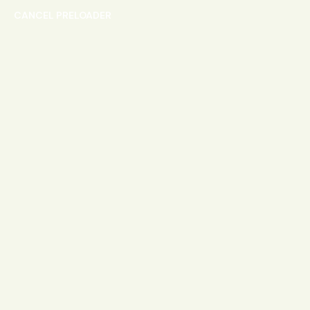
CANCEL PRELOADER
Etiqueta:
Organic
Home
Posts etiquetados “Organic”